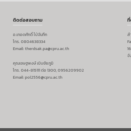
ติดต่อสอบถาม
ที่
อ.เทอดศักดิ์ ไป่จันทึก
ส
โทร. 0804638334
F
Email: therdsak.pa@cpru.ac.th
16
จั
คุณเชษฐพงษ์ เบิบชัยภูมิ
โทร. 044-815111 ต่อ 1300, 0956209902
Email: pol2556@cpru.ac.th