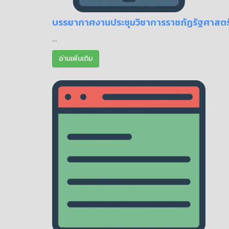
บรรยากาศงานประชุมวิชาการราชภัฏรัฐศาสตร
...
อ่านเพิ่มเติม