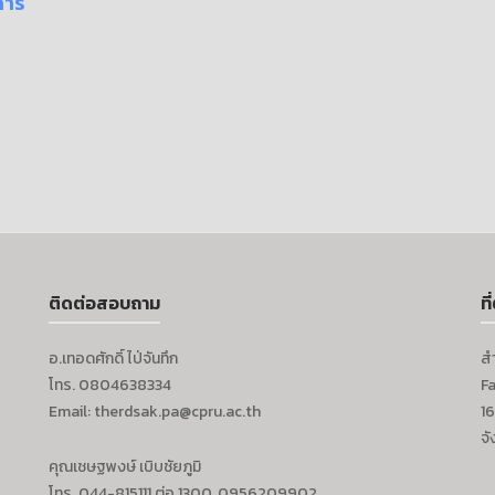
การ
ติดต่อสอบถาม
ที่
อ.เทอดศักดิ์ ไป่จันทึก
ส
โทร. 0804638334
F
Email: therdsak.pa@cpru.ac.th
16
จั
คุณเชษฐพงษ์ เบิบชัยภูมิ
โทร. 044-815111 ต่อ 1300, 0956209902