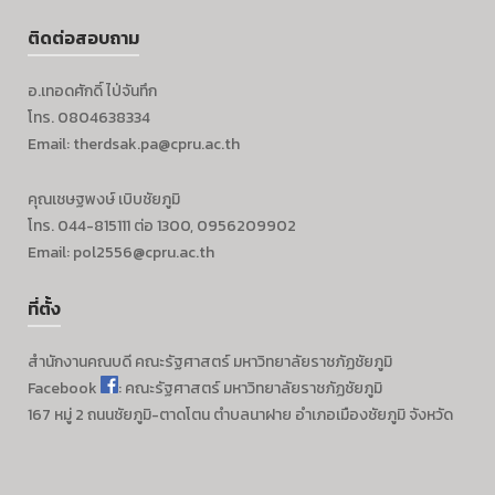
ติดต่อสอบถาม
อ.เทอดศักดิ์ ไป่จันทึก
โทร. 0804638334
Email: therdsak.pa@cpru.ac.th
คุณเชษฐพงษ์ เบิบชัยภูมิ
โทร. 044-815111 ต่อ 1300, 0956209902
Email: pol2556@cpru.ac.th
ที่ตั้ง
สำนักงานคณบดี
คณะรัฐศาสตร์
มหาวิทยาลัยราชภัฏชัยภูมิ
Facebook
: คณะรัฐศาสตร์ มหาวิทยาลัยราชภัฏชัยภูมิ
167 หมู่ 2 ถนนชัยภูมิ-ตาดโตน ตำบลนาฝาย อำเภอเมืองชัยภูมิ จังหวัด