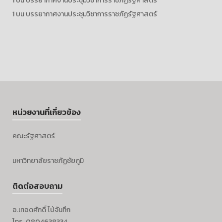
1
บน
บรรยากาศงานประชุมวิชาการราชภัฏรัฐศาสตร์
1
บน
บรรยากาศงานประชุมวิชาการราชภัฏรัฐศาสตร์
หน่วยงานที่เกี่ยวข้อง
คณะรัฐศาสตร์
มหาวิทยาลัยราชภัฏชัยภูมิ
ติดต่อสอบถาม
อ.เทอดศักดิ์ ไป่จันทึก
โทร. 0804638334