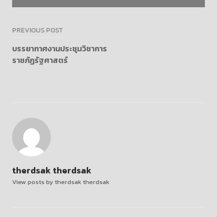
แนะแนว
PREVIOUS POST
เรื่อง
บรรยากาศงานประชุมวิชาการ
ราชภัฏรัฐศาสตร์
therdsak therdsak
View posts by therdsak therdsak