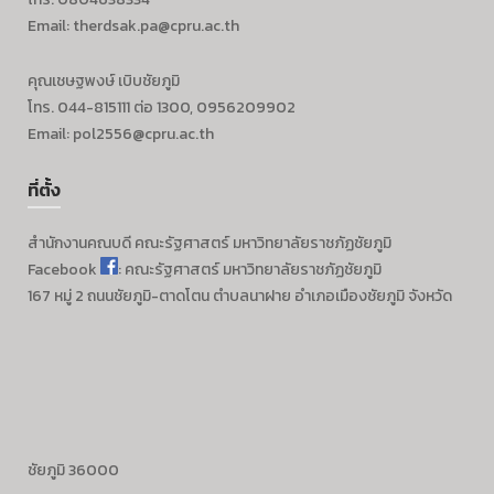
Email: therdsak.pa@cpru.ac.th
คุณเชษฐพงษ์ เบิบชัยภูมิ
โทร. 044-815111 ต่อ 1300, 0956209902
Email: pol2556@cpru.ac.th
ที่ตั้ง
สำนักงานคณบดี
คณะรัฐศาสตร์
มหาวิทยาลัยราชภัฏชัยภูมิ
Facebook
: คณะรัฐศาสตร์ มหาวิทยาลัยราชภัฏชัยภูมิ
167 หมู่ 2 ถนนชัยภูมิ-ตาดโตน ตำบลนาฝาย อำเภอเมืองชัยภูมิ จังหวัด
ชัยภูมิ 36000